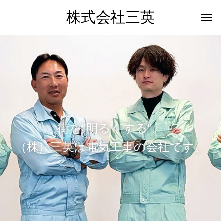
株式会社三英
街を"明るくする"。
（株）三英は電気工事の会社です。